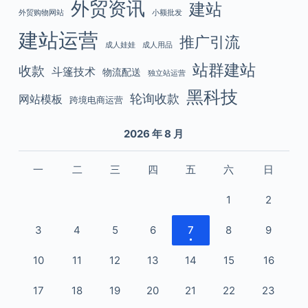
外贸资讯
建站
外贸购物网站
小额批发
建站运营
推广引流
成人娃娃
成人用品
站群建站
收款
斗篷技术
物流配送
独立站运营
黑科技
轮询收款
网站模板
跨境电商运营
2026 年 8 月
一
二
三
四
五
六
日
1
2
3
4
5
6
7
8
9
10
11
12
13
14
15
16
17
18
19
20
21
22
23