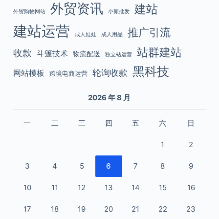
外贸资讯
建站
外贸购物网站
小额批发
建站运营
推广引流
成人娃娃
成人用品
站群建站
收款
斗篷技术
物流配送
独立站运营
黑科技
轮询收款
网站模板
跨境电商运营
2026 年 8 月
一
二
三
四
五
六
日
1
2
3
4
5
6
7
8
9
10
11
12
13
14
15
16
17
18
19
20
21
22
23