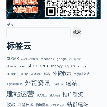
搜索
搜索
标签云
CLOAK
facebook
google
cloak斗篷技术
instagram
shopoem
shopyy
square
seo
stripe
pinterest
外贸收款
域名
外贸独立站
TIKTOK
分期付款
商城建站
外贸资讯
建站
外贸购物网站
小额批发
建站运营
推广引流
成人娃娃
成人用品
站群建站
收款
斗篷技术
物流配送
独立站运营