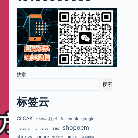
搜索
搜索
标签云
CLOAK
facebook
google
cloak斗篷技术
shopoem
seo
instagram
pinterest
shopyy
square
stripe
TIKTOK
分期付款