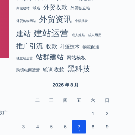
外贸收款
域名
外贸独立站
商城建站
外贸资讯
外贸购物网站
小额批发
建站运营
建站
成人娃娃
成人用品
推广引流
收款
斗篷技术
物流配送
站群建站
网站模板
独立站运营
黑科技
轮询收款
跨境电商运营
2026 年 8 月
一
二
三
四
五
六
日
放广
1
2
3
4
5
6
7
8
9