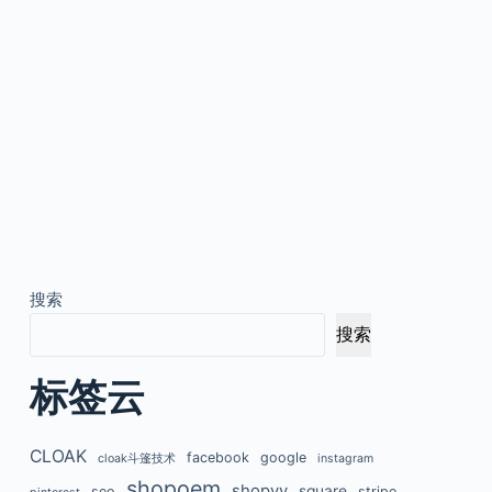
搜索
搜索
标签云
CLOAK
facebook
google
cloak斗篷技术
instagram
shopoem
shopyy
square
seo
stripe