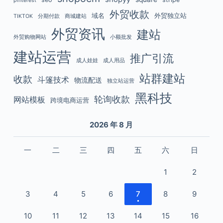
pinterest
外贸收款
域名
外贸独立站
TIKTOK
分期付款
商城建站
外贸资讯
建站
外贸购物网站
小额批发
建站运营
推广引流
成人娃娃
成人用品
站群建站
收款
斗篷技术
物流配送
独立站运营
黑科技
轮询收款
网站模板
跨境电商运营
2026 年 8 月
一
二
三
四
五
六
日
1
2
3
4
5
6
7
8
9
10
11
12
13
14
15
16