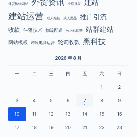
外贸资讯
建站
外贸购物网站
小额批发
建站运营
推广引流
成人娃娃
成人用品
站群建站
收款
斗篷技术
物流配送
独立站运营
黑科技
轮询收款
网站模板
跨境电商运营
2026 年 8 月
一
二
三
四
五
六
日
1
2
3
4
5
6
7
8
9
10
11
12
13
14
15
16
17
18
19
20
21
22
23