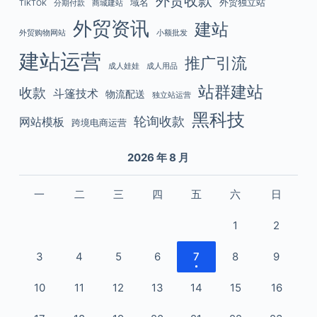
外贸收款
域名
外贸独立站
TIKTOK
分期付款
商城建站
外贸资讯
建站
外贸购物网站
小额批发
建站运营
推广引流
成人娃娃
成人用品
站群建站
收款
斗篷技术
物流配送
独立站运营
黑科技
轮询收款
网站模板
跨境电商运营
2026 年 8 月
一
二
三
四
五
六
日
1
2
3
4
5
6
7
8
9
10
11
12
13
14
15
16