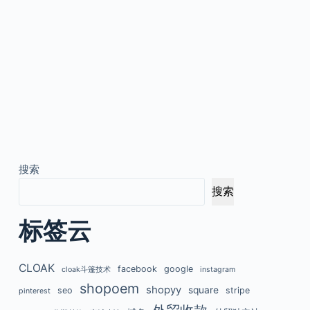
搜索
搜索
标签云
CLOAK
facebook
google
cloak斗篷技术
instagram
shopoem
shopyy
square
seo
stripe
pinterest