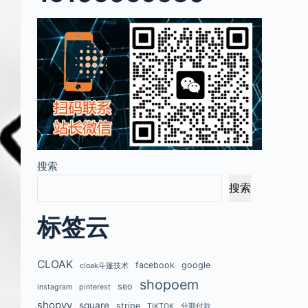
搜索
搜索
标签云
CLOAK
facebook
google
cloak斗篷技术
shopoem
seo
instagram
pinterest
shopyy
square
stripe
TIKTOK
分期付款