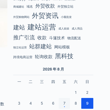
外贸收款
域名
外贸独立站
商城建站
外贸资讯
外贸购物网站
小额批发
建站运营
建站
成人娃娃
成人用品
推广引流
收款
斗篷技术
物流配送
站群建站
网站模板
独立站运营
黑科技
轮询收款
跨境电商运营
2026 年 8 月
一
二
三
四
五
六
日
1
2
3
4
5
6
7
8
9
、数