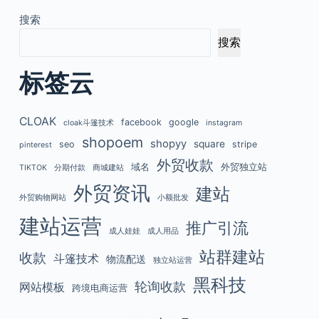
搜索
搜索
标签云
CLOAK
facebook
google
cloak斗篷技术
instagram
shopoem
shopyy
square
seo
stripe
pinterest
外贸收款
域名
外贸独立站
TIKTOK
分期付款
商城建站
外贸资讯
建站
外贸购物网站
小额批发
建站运营
推广引流
成人娃娃
成人用品
站群建站
收款
斗篷技术
物流配送
独立站运营
黑科技
轮询收款
网站模板
跨境电商运营