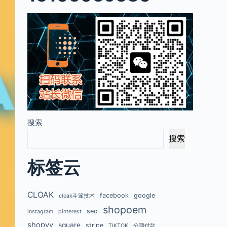
搜索
搜索
标签云
CLOAK
facebook
google
cloak斗篷技术
shopoem
seo
instagram
pinterest
shopyy
square
stripe
TIKTOK
分期付款