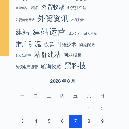
外贸收款
域名
外贸独立站
商城建站
外贸资讯
外贸购物网站
小额批发
建站运营
建站
成人娃娃
成人用品
推广引流
收款
斗篷技术
物流配送
站群建站
网站模板
独立站运营
黑科技
轮询收款
跨境电商运营
2026 年 8 月
一
二
三
四
五
六
日
1
2
3
4
5
6
7
8
9