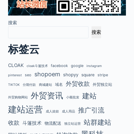
搜索
搜索
标签云
CLOAK
facebook
google
cloak斗篷技术
instagram
shopoem
shopyy
square
seo
stripe
pinterest
外贸收款
域名
外贸独立站
TIKTOK
分期付款
商城建站
外贸资讯
建站
外贸购物网站
小额批发
建站运营
推广引流
成人娃娃
成人用品
站群建站
收款
斗篷技术
物流配送
独立站运营