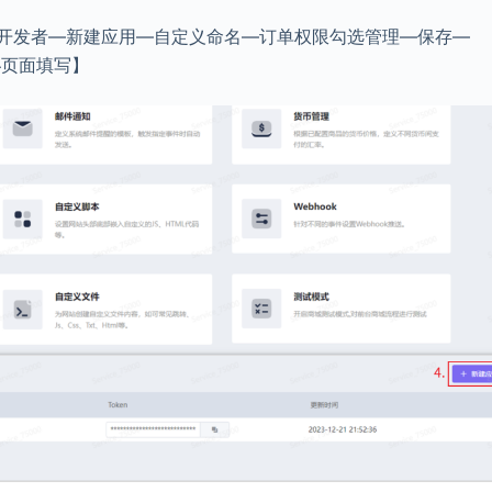
置—开发者—新建应用—自定义命名—订单权限勾选管理—保存—
秘页面填写】