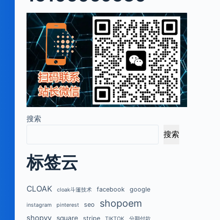
搜索
搜索
标签云
CLOAK
facebook
google
cloak斗篷技术
shopoem
seo
instagram
pinterest
shopyy
square
stripe
TIKTOK
分期付款