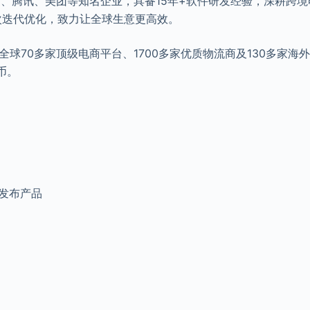
度、腾讯、美团等知名企业，具备15年+软件研发经验，深耕跨境
次迭代优化，致力让全球生意更高效。
球70多家顶级电商平台、1700多家优质物流商及130多家海
币。
发布产品