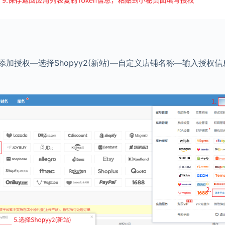
添加授权—选择Shopyy2(新站)—自定义店铺名称—输入授权信