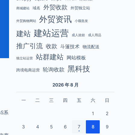
外贸收款
域名
外贸独立站
商城建站
外贸资讯
外贸购物网站
小额批发
建站运营
建站
成人娃娃
成人用品
推广引流
收款
斗篷技术
物流配送
站群建站
网站模板
独立站运营
黑科技
轮询收款
跨境电商运营
2026 年 8 月
一
二
三
四
五
六
日
S系
1
2
3
4
5
6
7
8
9