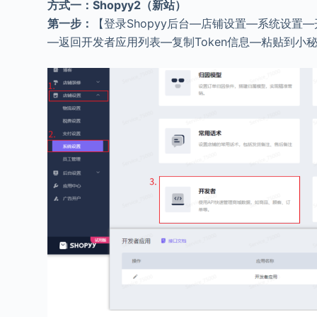
方式一：Shopyy2（新站）
第一步：
【登录Shopyy后台—店铺设置—系统设
—返回开发者应用列表—复制Token信息—粘贴到小