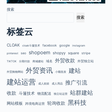
搜索
搜索
标签云
CLOAK
facebook
google
cloak斗篷技术
instagram
shopoem
shopyy
square
seo
stripe
pinterest
外贸收款
域名
外贸独立站
TIKTOK
分期付款
商城建站
外贸资讯
建站
外贸购物网站
小额批发
建站运营
推广引流
成人娃娃
成人用品
站群建站
收款
斗篷技术
物流配送
独立站运营
黑科技
轮询收款
网站模板
跨境电商运营