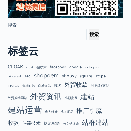
搜索
搜索
标签云
CLOAK
facebook
google
cloak斗篷技术
instagram
shopoem
shopyy
square
seo
stripe
pinterest
外贸收款
域名
外贸独立站
TIKTOK
分期付款
商城建站
外贸资讯
建站
外贸购物网站
小额批发
建站运营
推广引流
成人娃娃
成人用品
站群建站
收款
斗篷技术
物流配送
独立站运营