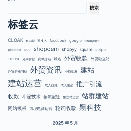
搜索
标签云
CLOAK
facebook
google
cloak斗篷技术
instagram
shopoem
shopyy
square
seo
stripe
pinterest
外贸收款
域名
外贸独立站
TIKTOK
分期付款
商城建站
外贸资讯
建站
外贸购物网站
小额批发
建站运营
推广引流
成人娃娃
成人用品
站群建站
收款
斗篷技术
物流配送
独立站运营
黑科技
轮询收款
网站模板
跨境电商运营
2025 年 5 月