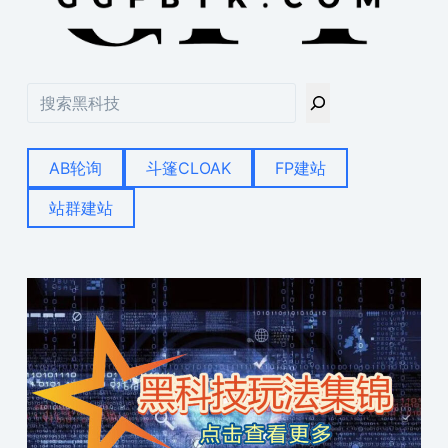
搜
索
AB轮询
斗篷CLOAK
FP建站
站群建站