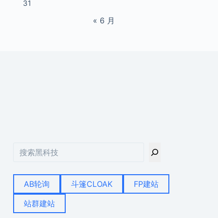
31
« 6 月
搜
索
AB轮询
斗篷CLOAK
FP建站
站群建站