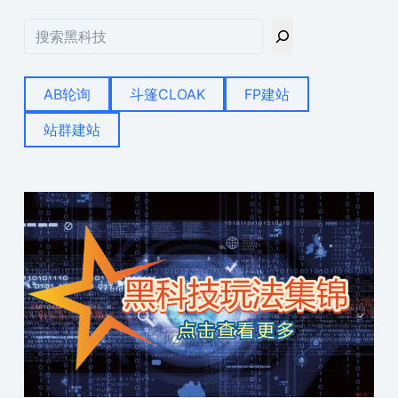
搜
索
AB轮询
斗篷CLOAK
FP建站
站群建站