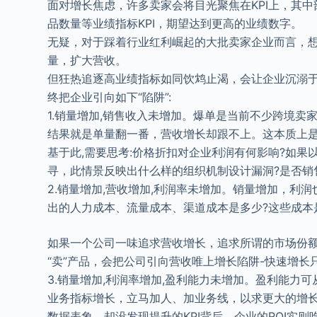
面对增长焦虑，许多卖家会将目光聚焦在KPI上，其
品数量等业绩指标KPI，期望达到更高的业绩数字。
无疑，对于踩着行业红利崛起的大批卖家企业而言，
量，扩大营收。
但狂热追逐高业绩指标如同饮鸩止渴，会让企业沉溺于
终把企业引向如下“陷阱”:
1.销量增加,销售收入未增加。爆单是当前不少跨境
结果就是单量翻一番，营收增长却跟不上。这本质上是
基于此,需要思考:价格折扣对企业利润有何影响?如果
寻，此情景反映出什么样的组织机制设计漏洞?是否销
2.销量增加,营收增加,利润率未增加。销量增加，利
出的人力成本、流量成本、渠道成本是多少?这些成本
如果一个公司一味追求营收增长，追求所谓的市场份额
“卖”产品，会把公司引向营收唯上增长陷阱-快速增
3.销量增加,利润率增加,盈利能力未增加。盈利能力
业务指标增长，立马加人、加业务线，以求更大的增
数据表象，却没发现提升的KPI背后，企业的ROI实则吃