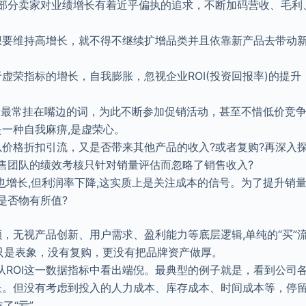
中部分卖家对业绩增长有着近乎偏执的追求，不断加码营收、毛利
想要维持高增长，就不得不继续扩增品类并且依靠新产品去带动
虚荣指标的增长，自我膨胀，忽视企业ROI(投资回报率)的提升
卖家最常挂在嘴边的词，为此不断参加促销活动，甚至不惜低价竞
一种自我麻痹,是虚荣心。
以价格折扣引流，又是否带来其他产品的收入?或者复购?再深入
售团队的绩效考核只针对销量评估而忽略了销售收入?
润也增长,但利润率下降,这实质上是关注成本的信号。为了提升销量
是否物有所值?
，无视产品创新、用户需求、盈利能力等底层逻辑,单纯的“买”
长只是表象，没有复购，更没有把品牌资产做厚。
可从ROI这一数据指标中看出端倪。最典型的例子就是，看到公司
长。但没有考虑到投入的人力成本、库存成本、时间成本等，停
了“亏”。