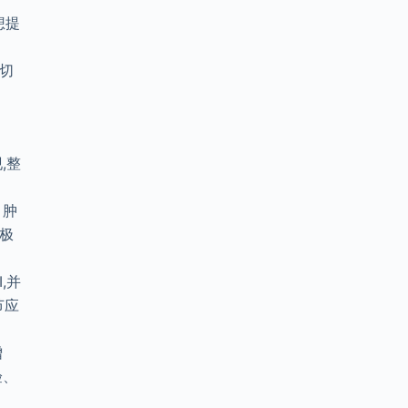
想提
，切
,整
，肿
极
,并
节应
增
验、