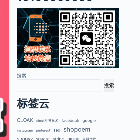
搜索
搜索
标签云
CLOAK
facebook
google
cloak斗篷技术
shopoem
seo
instagram
pinterest
shopyy
square
stripe
TIKTOK
分期付款