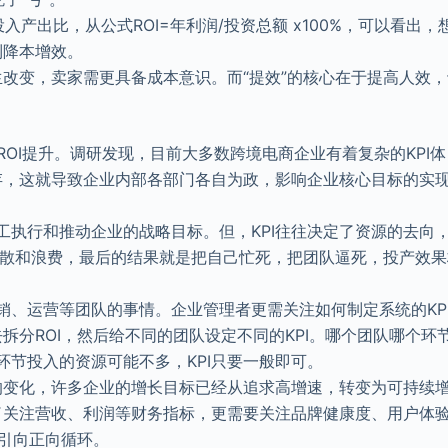
入产出比，从公式ROI=年利润/投资总额 x100%，可以看出，
到降本增效。
生改变，卖家需更具备成本意识。而“提效”的核心在于提高人效
 ROI提升。调研发现，目前大多数跨境电商企业有着复杂的KPI体
，这就导致企业内部各部门各自为政，影响企业核心目标的实现
工执行和推动企业的战略目标。但，KPI往往决定了资源的去向
源分散和浪费，最后的结果就是把自己忙死，把团队逼死，投产效果
销、运营等团队的事情。企业管理者更需关注如何制定系统的KPI
分ROI，然后给不同的团队设定不同的KPI。哪个团队哪个环
环节投入的资源可能不多，KPI只要一般即可。
的变化，许多企业的增长目标已经从追求高增速，转变为可持续
了关注营收、利润等财务指标，更需要关注品牌健康度、用户体
I引向正向循环。