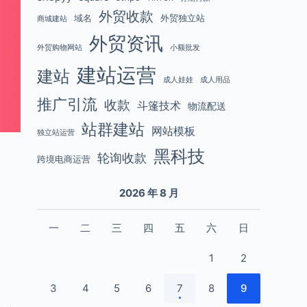
外贸收款
域名
外贸独立站
商城建站
外贸资讯
外贸购物网站
小额批发
建站运营
建站
成人娃娃
成人用品
推广引流
收款
斗篷技术
物流配送
站群建站
网站模板
独立站运营
黑科技
轮询收款
跨境电商运营
2026 年 8 月
一
二
三
四
五
六
日
1
2
3
4
5
6
7
8
9