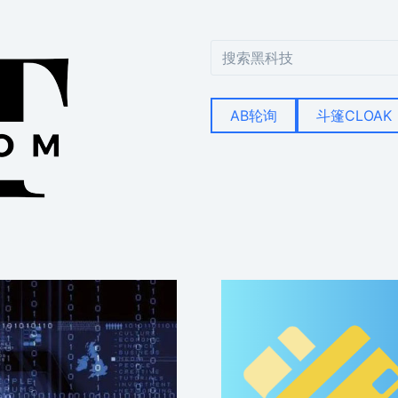
搜
索
AB轮询
斗篷CLOAK