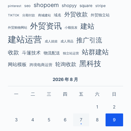
shopoem
shopyy
square
seo
stripe
pinterest
外贸收款
域名
外贸独立站
TIKTOK
分期付款
商城建站
外贸资讯
建站
外贸购物网站
小额批发
建站运营
推广引流
成人娃娃
成人用品
站群建站
收款
斗篷技术
物流配送
独立站运营
黑科技
轮询收款
网站模板
跨境电商运营
2026 年 8 月
一
二
三
四
五
六
日
1
2
3
4
5
6
7
8
9