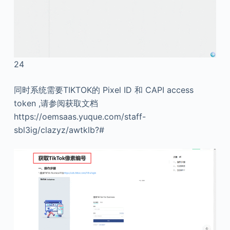
24
同时系统需要TIKTOK的 Pixel ID 和 CAPI access
token ,请参阅获取文档
https://oemsaas.yuque.com/staff-
sbl3ig/clazyz/awtklb?#