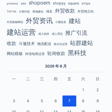
shopoem
shopyy
square
seo
stripe
pinterest
外贸收款
域名
外贸独立站
TIKTOK
分期付款
商城建站
外贸资讯
建站
外贸购物网站
小额批发
建站运营
推广引流
成人娃娃
成人用品
站群建站
收款
斗篷技术
物流配送
独立站运营
黑科技
轮询收款
网站模板
跨境电商运营
2026 年 8 月
一
二
三
四
五
六
日
1
2
3
4
5
6
7
8
9
10
11
12
13
14
15
16