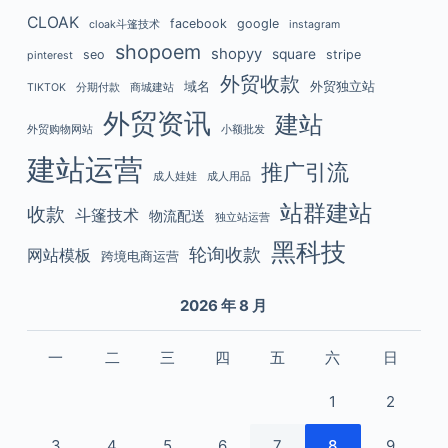
CLOAK
facebook
google
cloak斗篷技术
instagram
shopoem
shopyy
square
seo
stripe
pinterest
外贸收款
域名
外贸独立站
TIKTOK
分期付款
商城建站
外贸资讯
建站
外贸购物网站
小额批发
建站运营
推广引流
成人娃娃
成人用品
站群建站
收款
斗篷技术
物流配送
独立站运营
黑科技
轮询收款
网站模板
跨境电商运营
2026 年 8 月
一
二
三
四
五
六
日
1
2
3
4
5
6
7
8
9