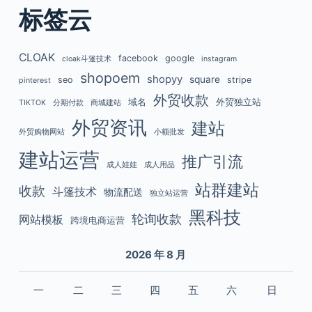
标签云
CLOAK
facebook
google
cloak斗篷技术
instagram
shopoem
shopyy
square
seo
stripe
pinterest
外贸收款
域名
外贸独立站
TIKTOK
分期付款
商城建站
外贸资讯
建站
外贸购物网站
小额批发
建站运营
推广引流
成人娃娃
成人用品
站群建站
收款
斗篷技术
物流配送
独立站运营
黑科技
轮询收款
网站模板
跨境电商运营
2026 年 8 月
一
二
三
四
五
六
日