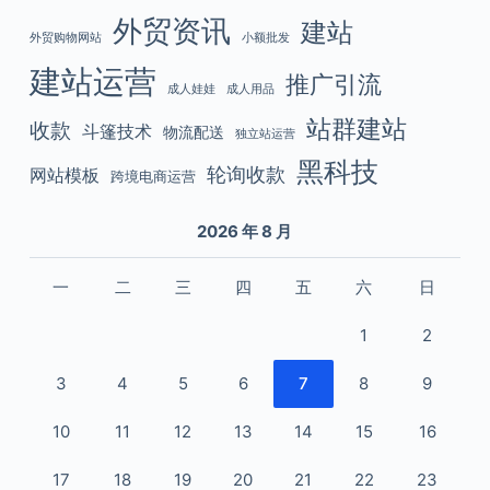
外贸资讯
建站
外贸购物网站
小额批发
建站运营
推广引流
成人娃娃
成人用品
站群建站
收款
斗篷技术
物流配送
独立站运营
黑科技
轮询收款
网站模板
跨境电商运营
2026 年 8 月
一
二
三
四
五
六
日
1
2
3
4
5
6
7
8
9
10
11
12
13
14
15
16
17
18
19
20
21
22
23