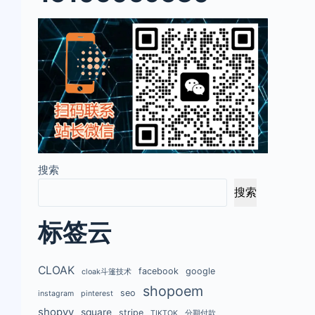
搜索
搜索
标签云
CLOAK
facebook
google
cloak斗篷技术
shopoem
seo
instagram
pinterest
shopyy
square
stripe
TIKTOK
分期付款