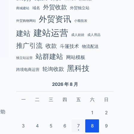
外贸收款
域名
外贸独立站
商城建站
外贸资讯
外贸购物网站
小额批发
建站运营
建站
成人娃娃
成人用品
推广引流
收款
斗篷技术
物流配送
站群建站
网站模板
独立站运营
黑科技
轮询收款
跨境电商运营
2026 年 8 月
一
二
三
四
五
六
日
帮助
1
2
3
4
5
6
7
8
9