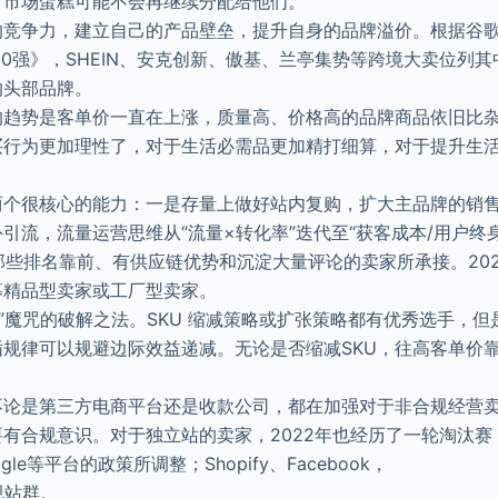
，市场蛋糕可能不会再继续分配给他们。
的竞争力，建立自己的产品壁垒，提升自身的品牌溢价。根据谷
化品牌50强》，SHEIN、安克创新、傲基、兰亭集势等跨境大卖位列
的头部品牌。
的趋势是客单价一直在上涨，质量高、价格高的品牌商品依旧比
买行为更加理性了，对于生活必需品更加精打细算，对于提升生
两个很核心的能力：一是存量上做好站内复购，扩大主品牌的销
流，流量运营思维从“流量×转化率”迭代至“获客成本/用户终
那些排名靠前、有供应链优势和沉淀大量评论的卖家所承接。202
募精品型卖家或工厂型卖家。
利”魔咒的破解之法。SKU 缩减策略或扩张策略都有优秀选手，但
循规律可以规避边际效益递减。无论是否缩减SKU，往高客单价
不论是第三方电商平台还是收款公司，都在加强对于非合规经营
有合规意识。对于独立站的卖家，2022年也经历了一轮淘汰赛
le等平台的政策所调整；Shopify、Facebook，
规站群。