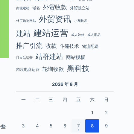
外贸收款
域名
外贸独立站
商城建站
外贸资讯
外贸购物网站
小额批发
建站运营
建站
成人娃娃
成人用品
推广引流
收款
斗篷技术
物流配送
站群建站
网站模板
独立站运营
黑科技
轮询收款
跨境电商运营
2026 年 8 月
一
二
三
四
五
六
日
1
2
3
4
5
6
7
8
9
一些