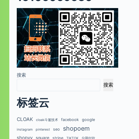
搜索
搜索
标签云
CLOAK
facebook
google
cloak斗篷技术
shopoem
seo
instagram
pinterest
shopyy
square
stripe
TIKTOK
分期付款