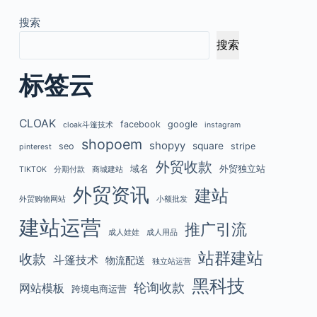
搜索
搜索
标签云
CLOAK
facebook
google
cloak斗篷技术
instagram
shopoem
shopyy
square
seo
stripe
pinterest
外贸收款
域名
外贸独立站
TIKTOK
分期付款
商城建站
外贸资讯
建站
外贸购物网站
小额批发
建站运营
推广引流
成人娃娃
成人用品
站群建站
收款
斗篷技术
物流配送
独立站运营
黑科技
轮询收款
网站模板
跨境电商运营