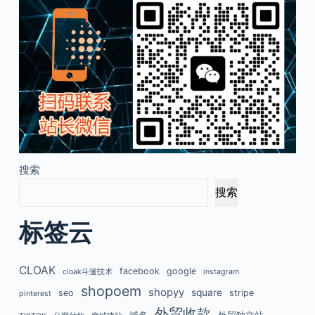
搜索
搜索
标签云
CLOAK
facebook
google
cloak斗篷技术
instagram
shopoem
shopyy
square
seo
stripe
pinterest
外贸收款