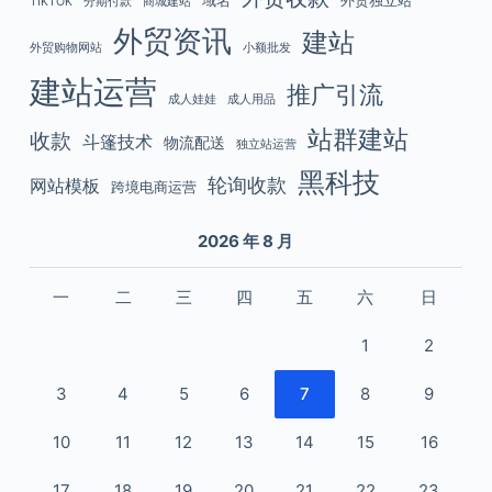
域名
外贸独立站
TIKTOK
分期付款
商城建站
外贸资讯
建站
外贸购物网站
小额批发
建站运营
推广引流
成人娃娃
成人用品
站群建站
收款
斗篷技术
物流配送
独立站运营
黑科技
轮询收款
网站模板
跨境电商运营
2026 年 8 月
一
二
三
四
五
六
日
1
2
3
4
5
6
7
8
9
10
11
12
13
14
15
16
17
18
19
20
21
22
23